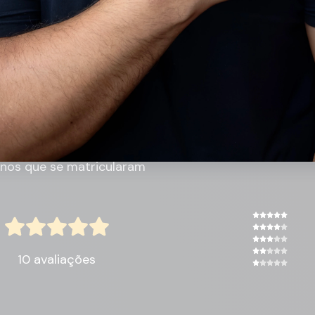
aliações
unos que se matricularam
10 avaliações