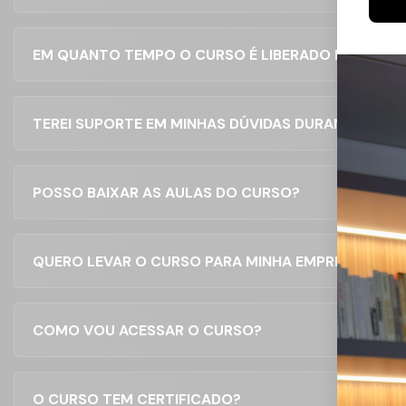
EM QUANTO TEMPO O CURSO É LIBERADO DEPOIS 
TEREI SUPORTE EM MINHAS DÚVIDAS DURANTE O CU
POSSO BAIXAR AS AULAS DO CURSO?
QUERO LEVAR O CURSO PARA MINHA EMPRESA, COM
COMO VOU ACESSAR O CURSO?
O CURSO TEM CERTIFICADO?