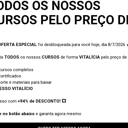
rosoft
5 horas