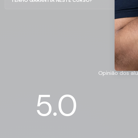
TENHO GARANTIA NESTE CURSO?
Av
Opinião dos al
5.0