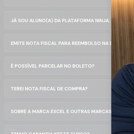
JÁ SOU ALUNO(A) DA PLATAFORMA NINJA, TENHO 
EMITE NOTA FISCAL PARA REEMBOLSO NA EMPRESA?
É POSSÍVEL PARCELAR NO BOLETO?
TEREI NOTA FISCAL DE COMPRA?
SOBRE A MARCA EXCEL E OUTRAS MARCAS DA MIC