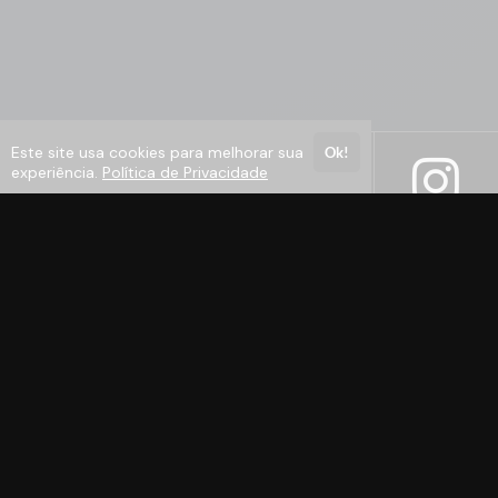
Este site usa cookies para melhorar sua
Ok!
experiência.
Política de Privacidade
Selos e certificados
Formas de pagamento