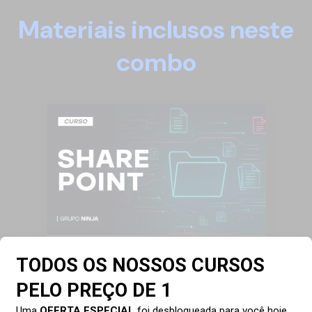
Materiais inclusos neste
combo
Microsoft SharePoint
4 horas