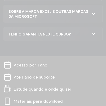
SOBRE A MARCA EXCEL E OUTRAS MARCAS
expand_more
DA MICROSOFT
expand_more
TENHO GARANTIA NESTE CURSO?
Acesso por 1 ano
Até 1 ano de suporte
Estude quando e onde quiser
Materiais para download