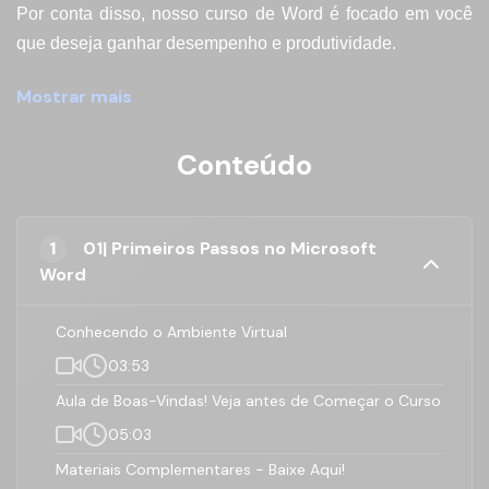
Por conta disso, nosso curso de Word é focado em você
que deseja ganhar desempenho e produtividade.
Durante o curso você verá, entre outros recursos, como
Mostrar mais
automatizar formatação de textos, usar corretamente
imagens e bordas.
Conteúdo
Verá que sumário e bibliografia automática é algo que
desejaria ter conhecido antes além, claro, de aprender
como enviar mala direta como carta ou por e-mail.
1
01| Primeiros Passos no Microsoft
Word
Por fim, se quer dar um passo adiante e sair do 30% para
mais de 90% que essa ferramenta pode lhe proporia, então
Conhecendo o Ambiente Virtual
este curso é feito para você.
03:53
Aula de Boas-Vindas! Veja antes de Começar o Curso
05:03
Materiais Complementares - Baixe Aqui!