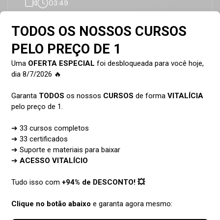
03:49
Recurso Ditar use sua voz para ganhar produtividade
02:10
Como Fazer Correção Ortográfica no Word
04:30
Como Configurar Sua Impressão
07:38
Salvar documento em PDF
05:13
2
02| Formatação de Fontes e
Parágrafos
3
03| Inserindo itens no Documento