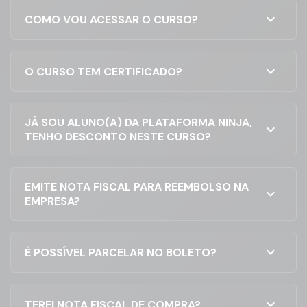
Para
fechar bons
Se você está buscando
negócios
, é preciso
expand_more
COMO VOU ACESSAR O CURSO?
uma
habilidade valiosa
saber criar ótimas
para se destacar no
apresentações. Se você
mercado de trabalho, este
é empreendedor e quer
expand_more
O CURSO TEM CERTIFICADO?
curso é para você.
alavancar sua empresa
,
este curso é para você.
JÁ SOU ALUNO(A) DA PLATAFORMA NINJA,
expand_more
TENHO DESCONTO NESTE CURSO?
Por que você deve aprender
EMITE NOTA FISCAL PARA REEMBOLSO NA
expand_more
EMPRESA?
PowerPoint?
expand_more
É POSSÍVEL PARCELAR NO BOLETO?
expand_more
TEREI NOTA FISCAL DE COMPRA?