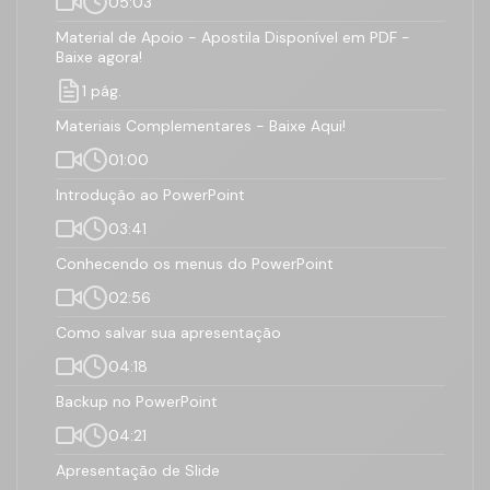
05:03
Domine a Edição
apresentações
e Design
Criação de
Material de Apoio - Apostila Disponível em PDF -
Baixe agora!
Tudo sobre o
Tabelas / Gráficos
uso de
Dominar a criação
1 pág.
Ilustrações
de Slide Mestre
Materiais Complementares - Baixe Aqui!
Transição de
Montagem de
Slides
Apresentações
01:00
Profissionais
Impactantes
Introdução ao PowerPoint
03:41
Conhecendo os menus do PowerPoint
Como Funciona este Curso:
02:56
Como salvar sua apresentação
04:18
Backup no PowerPoint
04:21
Apresentação de Slide