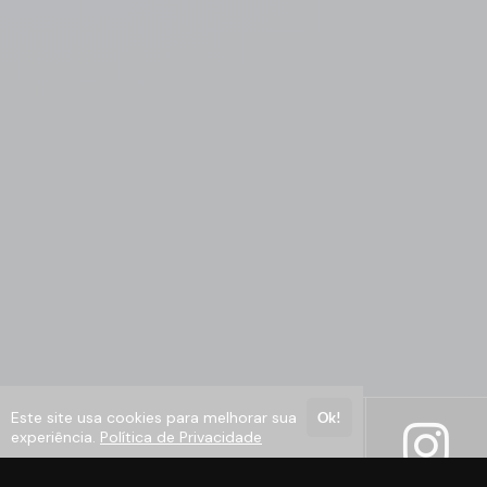
Após adquirir ao curso, se você não
gostar do programa ou não tiver o
resultado que deseja nesse período,
basta enviar um email que devolvemos
100% do valor investido.
É simples como você imagina. Basta um
único email para
contato@ninjadoexcel.com.br
pedindo
o seu reembolso e nós devolvemos todo
o seu investimento.
Curso com Certificado de
Conclusão
Este site usa cookies para melhorar sua
Ok!
experiência.
Política de Privacidade