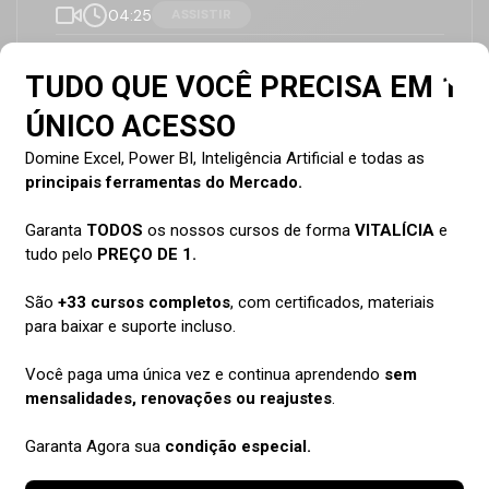
Curso
Suporte em TODAS
04:25
ASSISTIR
100% online
suas dúvidas
Modo do Apresentador
02:45
Anotações
02:04
Recurso Ditar
03:03
Curso
10 horas de Carga
com Certificado de
Horária (e crescendo)
Conclusão
2
Recursos Básicos do PowerPoint
3
Escolhendo e Editando o Design