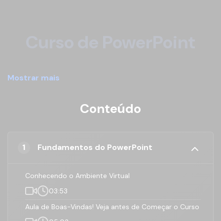
Curso de PowerPoint
Completo
Mostrar mais
Domine o PowerPoint do Básico ao avançado. Aprenda a fazer
Conteúdo
apresentações que deixam as pessoas impressionadas! Aqui
você vai aprender: Tudo sobre a criação, Design, Transição,
Animação de Slides e muito mais.
1
Fundamentos do PowerPoint
O que você vai aprender neste
Conhecendo o Ambiente Virtual
Curso de PowerPoint:
03:53
Fundamentos
Fazer Animações
Aula de Boas-Vindas! Veja antes de Começar o Curso
do PowerPoint
nas