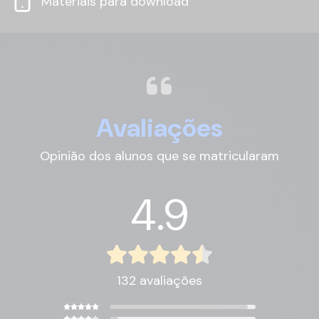
Materiais para download
empresa como um(a) profissional que domina a arte de
se comunicar
Avaliações
Empresas que acreditam no nosso
Método
Opinião dos alunos que se matricularam
4.9
132 avaliações